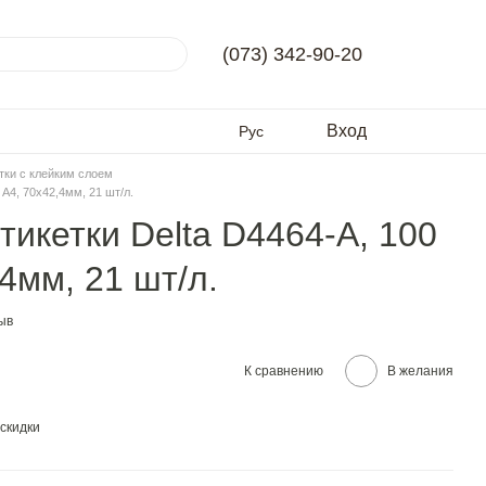
(073) 342-90-20
Вход
Рус
тки с клейким слоем
A4, 70x42,4мм, 21 шт/л.
икетки Delta D4464-A, 100
4мм, 21 шт/л.
ыв
К сравнению
В желания
скидки