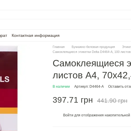
врат
Контактная информация
Главная
Бумажно-беловая продукция
Этике
Самоклеящиеся этикетки Delta D4464-A, 100 листов 
Самоклеящиеся эт
листов A4, 70x42,
В наличии
Артикул: D4464-A
Оставить отз
397.71 грн
441.90 грн
Войти
для отображения накопительной 
%