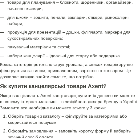
товари для планування – блокноти, щоденники, органайзери,
настінні планери;
для школи – зошити, пенали, закладки, стікери, різноколірні
набори;
продукція для презентацій – дошки, фліпчарти, маркери для
сухостиральних поверхонь;
пакувальні матеріали та скотчі;
набори канцелярії – ідеальні для старту або подарунка.
Кожна категорія ретельно структурована, а список товарів зручно
фільтрується за типом, призначенням, вартістю та кольором. Це
дозволяє швидко знайти саме те, що потрібно.
Як купити канцелярські товари Axent?
Якщо вас цікавлять Axent канцтовари, купити їх дешево ви можете
в нашому інтернет-магазині – в офіційного дилера бренду в Україні.
Замовити все необхідне ви можете всього у 3 кроки:
Оберіть товари з каталогу – фільтруйте за категоріями або
скористайтеся пошуком.
Оформіть замовлення – заповніть коротку форму й виберіть
зручний спосіб оплати.