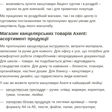
можливість купити канцтовари Акцент гуртом і в роздріб –
зручно як для компаній, так і для приватних покупців.
Ми працюємо як роздрібний магазин, так і як офіс-центр із
гуртовими постачаннями та пропонуємо зручні умови для
закупівель будь-якого масштабу.
Магазин канцелярських товарів Axent:
асортимент продукції
Ми пропонуємо
канцелярські інструменти
, витратні матеріали,
записники та ручки для кожного. Для офісу є усе, що потрібно для
комфортної роботи співробітників і впорядкування документації.
Для школи – товари, які подобаються дітям і відповідають
стандартам освіти. Для дому та навчання – блокноти, планери,
органайзери, настінні дошки. Для бізнесу – канцтовари у
класичному дизайні, що підкреслюють імідж компанії.
У нас ви можете купити канцтовари Axent в найширшій лінійці:
канцелярське приладдя
– ручки, олівці, маркери, коректори,
гумки, точилки, лінійки;
паперово-білова продукція
та системи архівації – папір
формату А4 та А5, тексти, файли, папки, реєстратори;