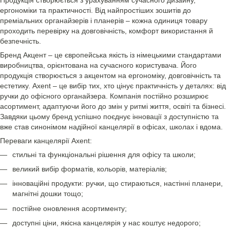
ергономіки та практичності. Від найпростіших зошитів до
преміальних органайзерів і планерів – кожна одиниця товару
проходить перевірку на довговічність, комфорт використання й
безпечність.
Бренд Акцент – це європейська якість із німецькими стандартами
виробництва, орієнтована на сучасного користувача. Його
продукція створюється з акцентом на ергономіку, довговічність та
естетику. Axent – це вибір тих, хто цінує практичність у деталях: від
ручки до офісного органайзера. Компанія постійно розширює
асортимент, адаптуючи його до змін у ритмі життя, освіті та бізнесі.
Завдяки цьому бренд успішно поєднує інновації з доступністю та
вже став синонімом надійної канцелярії в офісах, школах і вдома.
Переваги канцелярії Axent:
стильні та функціональні рішення для офісу та школи;
великий вибір форматів, кольорів, матеріалів;
інноваційні продукти: ручки, що стираються, настінні планери,
магнітні дошки тощо;
постійне оновлення асортименту;
доступні ціни, якісна канцелярія у нас коштує недорого;