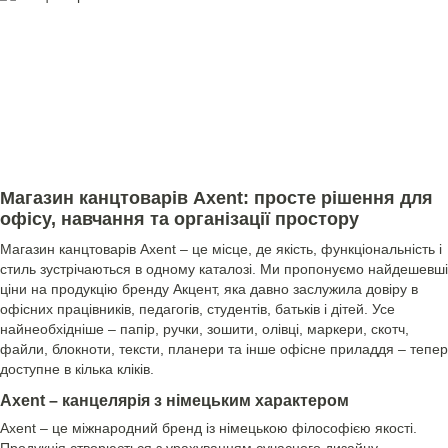
Магазин канцтоварів Axent: просте рішення для
офісу, навчання та організації простору
Магазин канцтоварів Axent – це місце, де якість, функціональність і
стиль зустрічаються в одному каталозі. Ми пропонуємо найдешевші
ціни на продукцію бренду Акцент, яка давно заслужила довіру в
офісних працівників, педагогів, студентів, батьків і дітей. Усе
найнеобхідніше – папір, ручки, зошити, олівці, маркери, скотч,
файли, блокноти, тексти, планери та інше офісне приладдя – тепер
доступне в кілька кліків.
Axent – канцелярія з німецьким характером
Axent – це міжнародний бренд із німецькою філософією якості.
Продукція створюється з урахуванням сучасного дизайну,