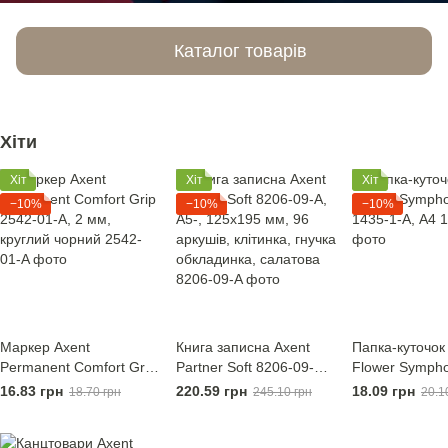
Каталог товарів
Хіти
Хіт
Хіт
Хіт
−10%
−10%
−10%
Маркер Axent
Книга записна Axent
Папка-куточок
Permanent Comfort Grip
Partner Soft 8206-09-A,
Flower Symph
2542-01-A, 2 мм,
A5-, 125x195 мм, 96
1435-1-A, А4
16.83 грн
220.59 грн
18.09 грн
18.70 грн
245.10 грн
20.1
круглий чорний
аркушів, клітинка, гнучка
обкладинка, салатова