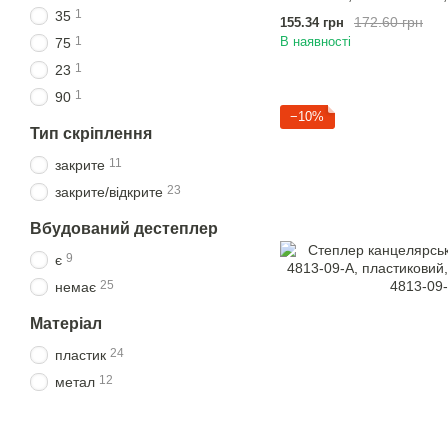
1
35
172.60 грн
155.34 грн
1
В наявності
75
1
23
1
90
−10%
Тип скріплення
11
закрите
23
закрите/відкрите
Вбудований дестеплер
9
є
25
немає
Матеріал
24
пластик
12
метал