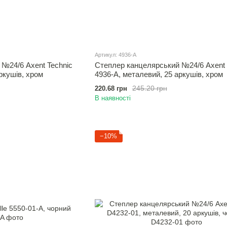
Артикул: 4936-A
№24/6 Axent Technic
Степлер канцелярський №24/6 Axent 
ркушів, хром
4936-A, металевий, 25 аркушів, хром
245.20 грн
220.68 грн
В наявності
−10%