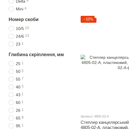
4
Delta
4
Mini
−10%
Номер скоби
10
10/5
23
24/6
1
23
Глибина скріплення, мм
1
25
5
50
7
55
5
40
1
43
1
60
1
26
Артикул: 4805-02-A
8
65
Степлер канцелярський 
1
95
4805-02-A, пластиковий,