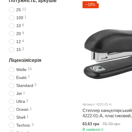
Потужність, аркушів
−10%
12
25
1
100
6
10
9
20
4
12
2
15
Ліцензія/серія
10
Welle
7
Exakt
3
Standard
1
Jet
2
Ultra
Артикул: 4222-01-A
1
Ocean
Степлер канцелярський 
4222-01-A, пластиковий,
1
Shell
70.70 грн
63.63 грн
3
Technic
В наявності