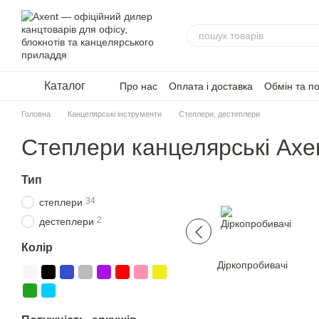
Перейти до основного контенту
Каталог
Про нас
Оплата і доставка
Обмін та п
Головна
Канцелярські інструменти
Степлери, дестеплери
Степлери канцелярські Axe
Тип
34
степлери
2
дестеплери
Колір
Діркопробивачі