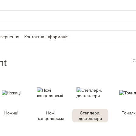
овернення
Контактна інформація
nt
С
Ножиці
Ножі
Степлери,
Точилк
канцелярські
дестеплери