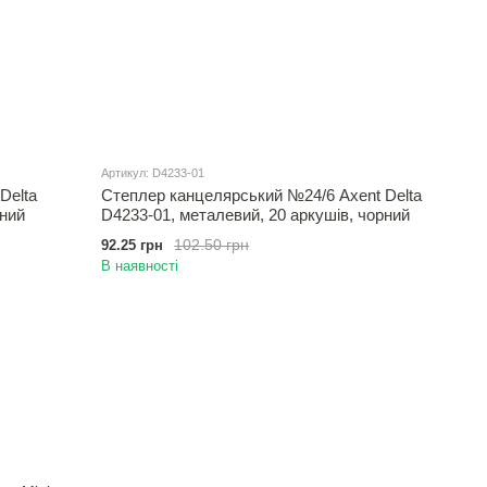
Артикул: D4233-01
Delta
Степлер канцелярський №24/6 Axent Delta
рний
D4233-01, металевий, 20 аркушів, чорний
102.50 грн
92.25 грн
В наявності