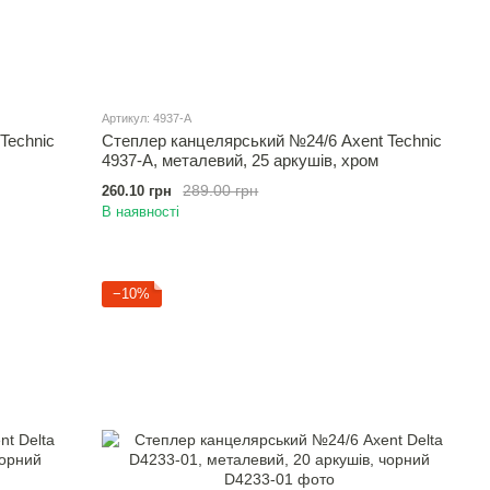
Артикул: 4937-A
Technic
Степлер канцелярський №24/6 Axent Technic
4937-A, металевий, 25 аркушів, хром
289.00 грн
260.10 грн
В наявності
−10%