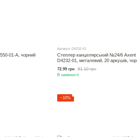
Артикул: D4232-01
550-01-A, чорний
Степлер канцелярський №24/6 Axent 
D4232-01, металевий, 20 аркушів, чо
81.10 грн
72.99 грн
В наявності
−10%