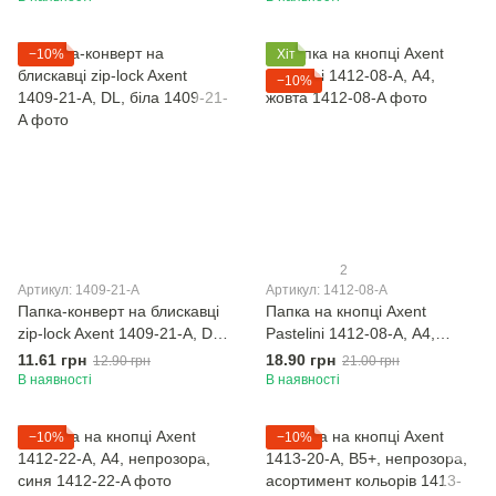
−10%
Хіт
−10%
2
Артикул: 1409-21-A
Артикул: 1412-08-A
Папка-конверт на блискавці
Папка на кнопці Axent
zip-lock Axent 1409-21-A, DL,
Pastelini 1412-08-A, А4,
біла
жовта
11.61 грн
18.90 грн
12.90 грн
21.00 грн
В наявності
В наявності
−10%
−10%