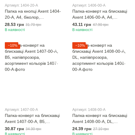
Артикул: 1404-20-A
Артикул: 1406-00-A
Папка на кнопці Axent 1404-
Папка-конверт на блискавці
20-A, А4, біколор,
Axent 1406-00-А, А4,
асортимент кольорів
напівпрозора, асортимент
28.53 грн
43.11 грн
31.70 грн
47.90 грн
кольорів
В наявності
В наявності
−10%
−10%
Артикул: 1407-00-A
Артикул: 1408-00-A
Папка-конверт на блискавці
Папка-конверт на блискавці
Axent 1407-00-A, В5,
Axent 1408-00-A, DL,
напівпрозора, асортимент
напівпрозора, асортимент
30.87 грн
24.39 грн
34.30 грн
27.10 грн
кольорів
кольорів
В наявності
В наявності