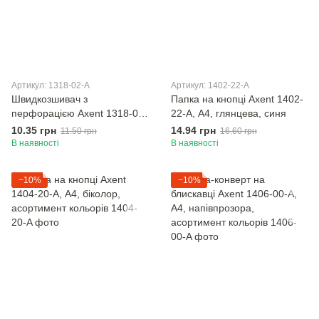
Артикул: 1318-02-A
Артикул: 1402-22-A
Швидкозшивач з
Папка на кнопці Axent 1402-
перфорацією Axent 1318-02-
22-A, А4, глянцева, синя
A, А4, синій
10.35 грн
14.94 грн
11.50 грн
16.60 грн
В наявності
В наявності
−10%
−10%