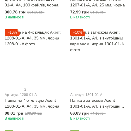
01-A, А4, 100 файлiв, чорна
1207-01-A, А4, 25 мм, чорна
300.78 грн
72.99 грн
334.20 грн
81.10 грн
В наявності
В наявності
−10%
−10%
2
Артикул: 1208-01-A
Артикул: 1301-01-A
Папка на 4-х кільцях Axent
Папка з затиском Axent
1208-01-A, А4, 35 мм, чорна
1301-01-A, А4, з внутрішнім
карманом, чорна
98.01 грн
66.69 грн
108.90 грн
74.10 грн
В наявності
В наявності