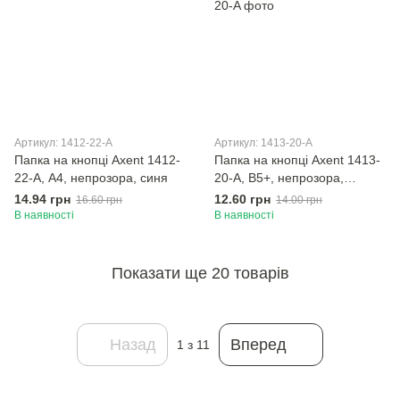
Артикул: 1412-22-A
Артикул: 1413-20-A
Папка на кнопці Axent 1412-
Папка на кнопці Axent 1413-
22-A, А4, непрозора, синя
20-A, B5+, непрозора,
асортимент кольорів
14.94 грн
12.60 грн
16.60 грн
14.00 грн
В наявності
В наявності
Показати ще 20 товарів
Назад
Вперед
1
з 11