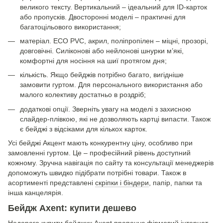
великого тексту. Вертикальний – ідеальний для ID-карток
або пропусків. Двосторонні моделі – практичні для
багатоцільового використання;
матеріал. ECO PVC, акрил, поліпропілен – міцні, прозорі,
довговічні. Силіконові або нейлонові шнурки м’які,
комфортні для носіння на шиї протягом дня;
кількість. Якщо бейджів потрібно багато, вигідніше
замовити гуртом. Для персонального використання або
малого колективу достатньо в роздріб;
додаткові опції. Зверніть увагу на моделі з захисною
слайдер-плівкою, які не дозволяють картці випасти. Також
є бейджі з відсіками для кількох карток.
Усі бейджі Акцент мають конкурентну ціну, особливо при
замовленні гуртом. Це – професійний рівень доступний
кожному. Зручна навігація по сайту та консультації менеджерів
допоможуть швидко підібрати потрібні товари. Також в
асортименті представлені
скріпки і біндери
, папір, папки та
інша канцелярія.
Бейдж Axent: купити дешево
Недорого купити бейджик Axent пропонує фірмовий
інтернет-