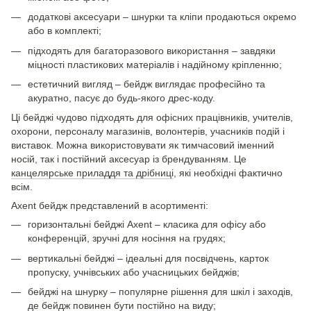
додаткові аксесуари – шнурки та кліпи продаються окремо
або в комплекті;
підходять для багаторазового використання – завдяки
міцності пластикових матеріалів і надійному кріпленню;
естетичний вигляд – бейдж виглядає професійно та
акуратно, пасує до будь-якого дрес-коду.
Ці бейджі чудово підходять для офісних працівників, учителів,
охорони, персоналу магазинів, волонтерів, учасників подій і
виставок. Можна використовувати як тимчасовий іменний
носій, так і постійний аксесуар із брендуванням. Це
канцелярське приладдя та дрібниці
, які необхідні фактично
всім.
Axent бейдж представлений в асортименті:
горизонтальні бейджі Axent – класика для офісу або
конференцій, зручні для носіння на грудях;
вертикальні бейджі – ідеальні для посвідчень, карток
пропуску, учнівських або учасницьких бейджів;
бейджі на шнурку – популярне рішення для шкіл і заходів,
де бейдж повинен бути постійно на виду;