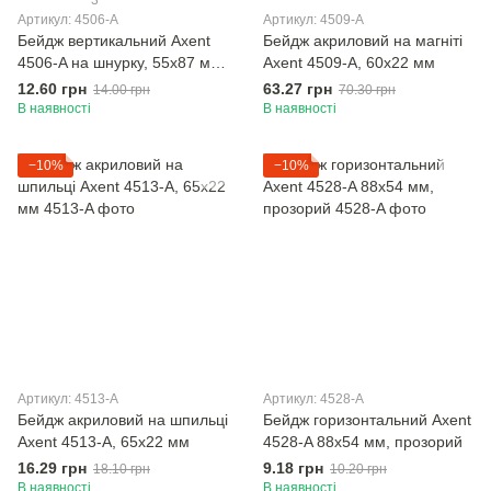
3
Артикул: 4506-A
Артикул: 4509-A
Бейдж вертикальний Axent
Бейдж акриловий на магніті
4506-A на шнурку, 55x87 мм,
Axent 4509-A, 60х22 мм
прозорий
12.60 грн
63.27 грн
14.00 грн
70.30 грн
В наявності
В наявності
−10%
−10%
Артикул: 4513-A
Артикул: 4528-A
Бейдж акриловий на шпильці
Бейдж горизонтальний Axent
Axent 4513-A, 65х22 мм
4528-A 88x54 мм, прозорий
16.29 грн
9.18 грн
18.10 грн
10.20 грн
В наявності
В наявності