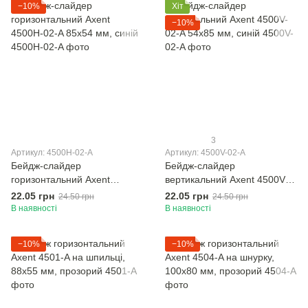
−10%
Хіт
−10%
3
Артикул: 4500H-02-A
Артикул: 4500V-02-A
Бейдж-слайдер
Бейдж-слайдер
горизонтальний Axent
вертикальний Axent 4500V-
4500H-02-A 85x54 мм, синій
02-A 54x85 мм, синій
22.05 грн
22.05 грн
24.50 грн
24.50 грн
В наявності
В наявності
−10%
−10%