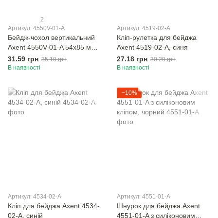
2
Артикул: 4550V-01-A
Артикул: 4519-02-A
Бейдж-чохол вертикальний
Кліп-рулетка для бейджа
Axent 4550V-01-A 54x85 мм,
Axent 4519-02-A, синя
чорний
31.59 грн
27.18 грн
35.10 грн
30.20 грн
В наявності
В наявності
−10%
Артикул: 4534-02-A
Артикул: 4551-01-A
Кліп для бейджа Axent 4534-
Шнурок для бейджа Axent
02-A, синій
4551-01-A з силіконовим