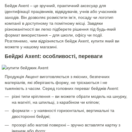
Бейдж Axent – це зручний, практичний аксесуар для
ідентифікації працівників, відвідувачів, учнів або учасників
заходів. Він дозволяє розмістити ім’я, посаду чи логотип
компанії в доступному та помітному місці. Завдяки
різноманітності ви легко підберете рішення під будь-який
формат використання – для школи, офісу чи події.
Розглянемо, чим відрізняється бейдж Axent, купити який ви
можете у нашому магазині.
Бейджі Axent: особливості, переваги
Продукція Акцент виготовляється з якісних, безпечних
матеріалів, які зберігають форму, не тріскаються і не
тьмяніють з часом. Серед головних переваг бейджів Axent:
різні типи кріплення – ви можете обрати модель на шнурку,
на магніті, на шпильці, з карабіном чи кліпом;
формати – у наявності горизонтальні, вертикальні та
двосторонні бейджі;
прозорі або матові поверхні – зручно вставляти картку з
іменем або фото;