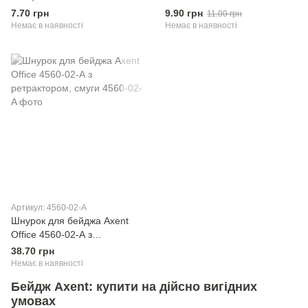
кліпом, чорний
7.70 грн
9.90 грн
11.00 грн
Немає в наявності
Немає в наявності
Артикул: 4560-02-A
Шнурок для бейджа Axent
Office 4560-02-А з
ретрактором, смуги
38.70 грн
Немає в наявності
Бейдж Axent: купити на дійсно вигідних
умовах