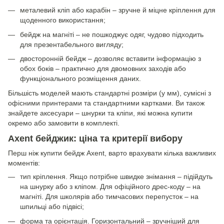
металевий кліп або карабін – зручне й міцне кріплення для
щоденного використання;
бейдж на магніті – не пошкоджує одяг, чудово підходить
для презентабельного вигляду;
двосторонній бейдж – дозволяє вставити інформацію з
обох боків – практично для двомовних заходів або
функціонального розміщення даних.
Більшість моделей мають стандартні розміри (у мм), сумісні з
офісними принтерами та стандартними картками. Ви також
знайдете аксесуари – шнурки та кліпи, які можна купити
окремо або замовити в комплекті.
Axent бейджик: ціна та критерії вибору
Перш ніж купити бейдж Axent, варто врахувати кілька важливих
моментів:
тип кріплення. Якщо потрібне швидке знімання – підійдуть
на шнурку або з кліпом. Для офіційного дрес-коду – на
магніті. Для школярів або тимчасових перепусток – на
шпильці або підвісі;
форма та орієнтація. Горизонтальний – зручніший для