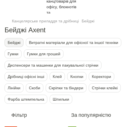
Канцелярське приладдя та дрібниці
Бейджі
Бейджі Axent
Бейджі
Витратні матеріали для офісної та іншої техніки
Гумки
Гумки для грошей
Диспенсери та машинки для пакувальної стрічки
Дрібниці офісні інші
Клей
Кнопки
Коректори
Лінійки
Скоби
Скріпки та біндери
Стрічки клейкі
Фарба штемпельна
Шпильки
Фільтр
За популярністю