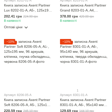
Артикул: 8202-01-A
Артикул: 8203-01-A
Книга записна Axent Partner
Книга записна Axent Partner
Lux 8202-01-A, A5-, 125x195
Grand 8203-01-A, A4,
мм, 96 аркушів, клітинка,
210x295 мм, 100 аркушів,
202.41 грн
378.00 грн
224.90 грн
420.00 грн
тверда обкладинка, чорна
клітинка, тверда обкладинка,
В наявності
В наявності
чорна
Оптові ціни
−10%
−10%
1
Артикул: 8206-05-A
Артикул: 8301-01-A
Книга записна Axent Partner
Книга записна Axent Partner
Soft 8206-05-A, A5-, 125x195
8301-01-A, A6-, 95x140 мм,
мм, 96 аркушів, клітинка,
96 аркушів, клітинка, тверда
220.59 грн
129.69 грн
245.10 грн
144.10 грн