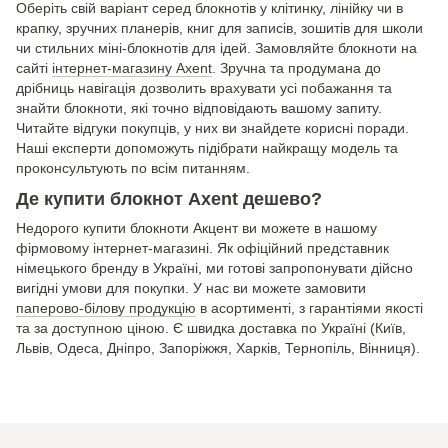
Оберіть свій варіант серед блокнотів у клітинку, лінійку чи в
крапку, зручних планерів, книг для записів, зошитів для школи
чи стильних міні-блокнотів для ідей. Замовляйте блокноти на
сайті
інтернет-магазину Axent
. Зручна та продумана до
дрібниць навігація дозволить врахувати усі побажання та
знайти блокноти, які точно відповідають вашому запиту.
Читайте відгуки покупців, у них ви знайдете корисні поради.
Наші експерти допоможуть підібрати найкращу модель та
проконсультують по всім питанням.
Де купити блокнот Axent дешево?
Недорого купити блокноти Акцент ви можете в нашому
фірмовому інтернет-магазині. Як офіційний представник
німецького бренду в Україні, ми готові запропонувати дійсно
вигідні умови для покупки. У нас ви можете замовити
паперово-білову продукцію
в асортименті, з гарантіями якості
та за доступною ціною. Є швидка доставка по Україні (Київ,
Львів, Одеса, Дніпро, Запоріжжя, Харків, Тернопіль, Вінниця).