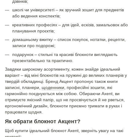
дзвінків;
школі чи університеті – як зручний зошит для предметів
або ведення конспектів;
креативних професіях – для ідей, ескізів, замальовок або
планування проєктів;
домашньому вжитку – список покупок, нотатки, рецепти,
записи про подорожі;
подарунок – стильні та красиві блокноти виглядають
презентабельно та практично.
Завдяки широкому асортименту, кожен знайде ідеальний
варіант – від міні блокнотів на пружині до великих планерів у
твердій обкладинці. Бренд Акцент пропонує також книги
записні, планери,
щоденники
, професійні зошити, які
гармонійно поєднуються між собою. Обираючи Axent, ви
отримуєте якісний папір, що не просвічується й не рветься,
ергономічний дизайн, блокноти приємно тримати в руках і
працювати щодня.
Як обрати блокнот Акцент?
Щоб купити ідеальний блокнот Axent, зверніть увагу на такі
критерії: