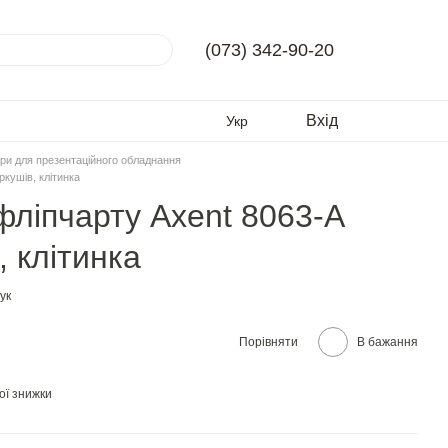
(073) 342-90-20
Вхід
Укр
ри для презентаційного обладнання
ркушів, клітинка
фліпчарту Axent 8063-A
, клітинка
ук
Порівняти
В бажання
ої знижки