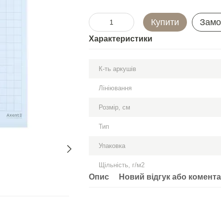
Купити
Замо
Характеристики
К-ть аркушів
Лініювання
Розмір, см
Тип
Упаковка
Щільність, г/м2
Опис
Новий відгук або комент