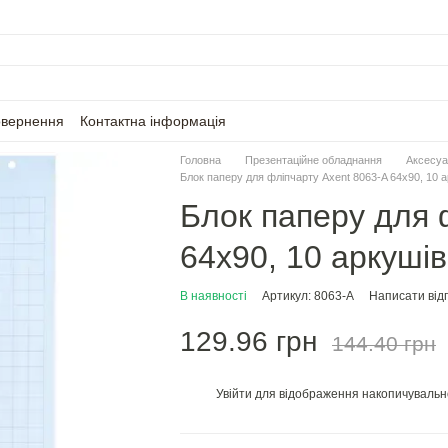
овернення
Контактна інформація
Головна
Презентаційне обладнання
Аксесуа
Блок паперу для фліпчарту Axent 8063-A 64х90, 10 а
Блок паперу для 
64х90, 10 аркушів
В наявності
Артикул: 8063-A
Написати відг
129.96 грн
144.40 грн
Увійти
для відображення накопичувальн
%