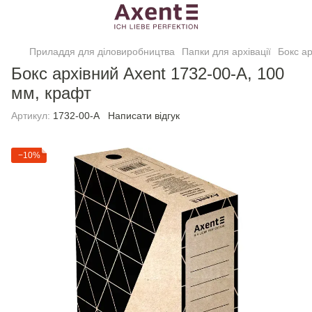
Приладдя для діловиробництва
Папки для архівації
Бокс ар
Бокс архівний Axent 1732-00-A, 100
мм, крафт
Артикул:
1732-00-A
Написати відгук
−10%