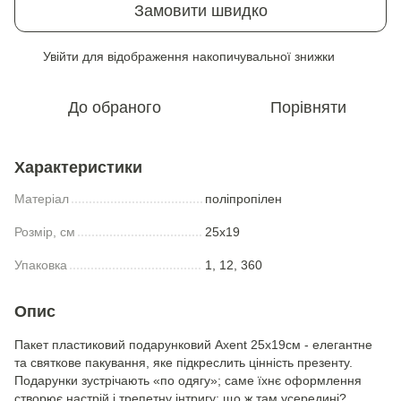
Замовити швидко
Увійти
для відображення накопичувальної знижки
%
До обраного
Порівняти
Характеристики
Матеріал
поліпропілен
Розмір, см
25x19
Упаковка
1, 12, 360
Опис
Пакет пластиковий подарунковий Axent 25х19см - елегантне
та святкове пакування, яке підкреслить цінність презенту.
Подарунки зустрічають «по одягу»; саме їхнє оформлення
створює настрій і трепетну інтригу: що ж там усередині?