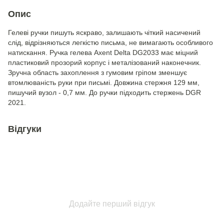
Опис
Гелеві ручки пишуть яскраво, залишають чіткий насичений
слід, відрізняються легкістю письма, не вимагають особливого
натискання. Ручка гелева Axent Delta DG2033 має міцний
пластиковий прозорий корпус і металізований наконечник.
Зручна область захоплення з гумовим гріпом зменшує
втомлюваність руки при письмі. Довжина стержня 129 мм,
пишучий вузол - 0,7 мм. До ручки підходить стержень DGR
2021.
Відгуки
Додайте перший відгук