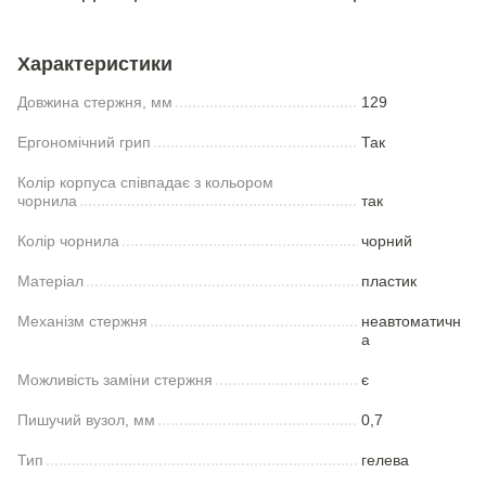
Характеристики
Довжина стержня, мм
129
Ергономічний грип
Так
Колір корпуса співпадає з кольором
чорнила
так
Колір чорнила
чорний
Матеріал
пластик
Механізм стержня
неавтоматичн
а
Можливість заміни стержня
є
Пишучий вузол, мм
0,7
Тип
гелева