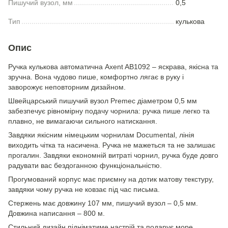
Пишучий вузол, мм
0,5
Тип
кулькова
Опис
Ручка кулькова автоматична Axent AB1092 – яскрава, якісна та
зручна. Вона чудово пише, комфортно лягає в руку і
заворожує неповторним дизайном.
Швейцарський пишучий вузол Premec діаметром 0,5 мм
забезпечує рівномірну подачу чорнила: ручка пише легко та
плавно, не вимагаючи сильного натискання.
Завдяки якісним німецьким чорнилам Documental, лінія
виходить чітка та насичена. Ручка не мажеться та не залишає
прогалин. Завдяки економній витраті чорнил, ручка буде довго
радувати вас бездоганною функціональністю.
Прогумований корпус має приємну на дотик матову текстуру,
завдяки чому ручка не ковзає під час письма.
Стержень має довжину 107 мм, пишучий вузол – 0,5 мм.
Довжина написання – 800 м.
Стильний дизайн підніматиме настрій та подарує море