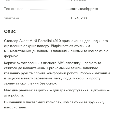
Тип скріплення
закрите/відкрите
Упаковка
1, 24, 288
Опис
Степлер Axent MINI Pastelini 4910 призначений для надійного
скріплення аркушів паперу. Відрізняється стильним
мінімалістичним дизайном із плавними лініями та компактною
формою.
Корпус виготовлений з якісного ABS-пластику – легкого та
стійкого до навантажень. Ергономічний важіль запобігає
ковзанню руки та сприяє комфортній роботі. Робочий механізм
із міцного металу забезпечує легку подачу скоб, їх просту
заміну та скріплення без осічок.
Має два режими: закритий – для транспортування, відкритий –
для роботи.
Виконаний у пастельних кольорах, компактний та зручний у
використанні.