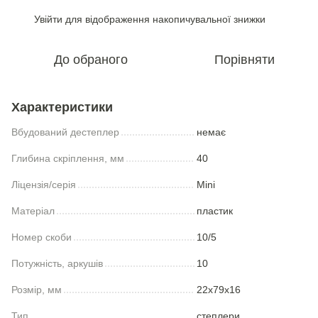
Увійти
для відображення накопичувальної знижки
%
До обраного
Порівняти
Характеристики
Вбудований дестеплер
немає
Глибина скріплення, мм
40
Ліцензія/серія
Mini
Матеріал
пластик
Номер скоби
10/5
Потужність, аркушів
10
Розмір, мм
22x79x16
Тип
степлери