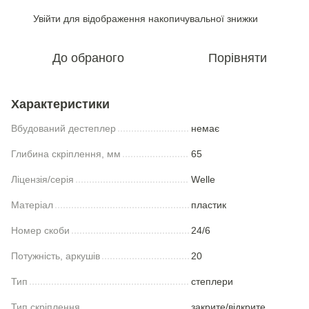
Увійти
для відображення накопичувальної знижки
%
До обраного
Порівняти
Характеристики
Вбудований дестеплер
немає
Глибина скріплення, мм
65
Ліцензія/серія
Welle
Матеріал
пластик
Номер скоби
24/6
Потужність, аркушів
20
Тип
степлери
Тип скріплення
закрите/відкрите