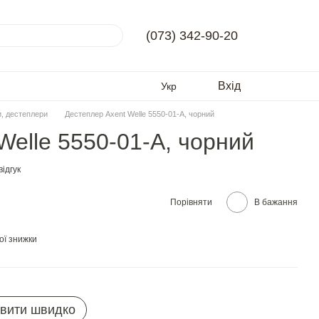
(073) 342-90-20
Вхід
Укр
, дестеплери
Дестеплер Axent Welle 5550-01-A, чорний
Welle 5550-01-A, чорний
ідгук
Порівняти
В бажання
ої знижки
вити швидко