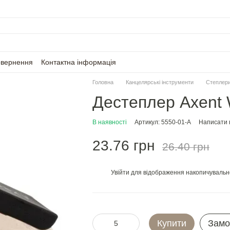
овернення
Контактна інформація
Головна
Канцелярські інструменти
Степлери
Дестеплер Axent 
В наявності
Артикул: 5550-01-A
Написати в
23.76 грн
26.40 грн
Увійти
для відображення накопичувальн
%
Купити
Замо