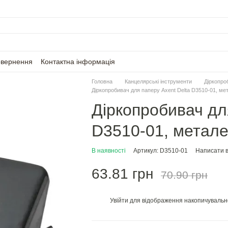
овернення
Контактна інформація
Головна
Канцелярські інструменти
Діркопро
Діркопробивач для паперу Axent Delta D3510-01, ме
Діркопробивач дл
D3510-01, метале
В наявності
Артикул: D3510-01
Написати в
63.81 грн
70.90 грн
Увійти
для відображення накопичувальн
%