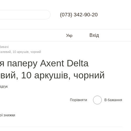
(073) 342-90-20
Вхід
Укр
бивачі
талевий, 10 аркушів, чорний
я паперу Axent Delta
вий, 10 аркушів, чорний
ідгук
Порівняти
В бажання
ої знижки