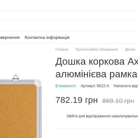
овернення
Контактна інформація
Головна
Презентаційне обладнання
Дошки
Дошка коркова Ax
алюмінієва рамка
В наявності
Артикул: 9622-A
Написати відг
782.19 грн
869.10 грн
Увійти
для відображення накопичувальн
%