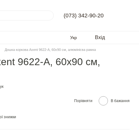
(073) 342-90-20
Вхід
Укр
Дошка коркова Axent 9622-A, 60х90 см, алюмінієва рамка
ent 9622-A, 60х90 см,
ук
Порівняти
В бажання
ої знижки