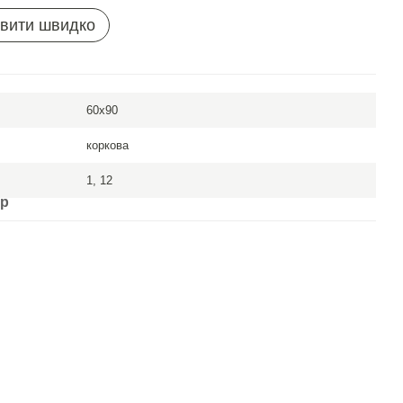
вити швидко
60x90
коркова
1, 12
ар