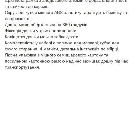
Срібляста рамка з анодованого алюмінію додає елегантності
та стійкості до корозії.
Округлені кути з міцного ABS пластику гарантують безпеку та
довговічність.
Дошка може обертається на 360 градусів
Фіксація дошки у трьох положеннях.
Коліщатка дошки можна заблокувати.
Комплектність: у наборі є поличка для маркері, губка для
сухого стирання, 4 магніти, детальна інструкція по збірці.
Якісна упаковка з міцного семишарового картону та
посиленою картонною рамою надійно захищає дошку під час
транспортування.