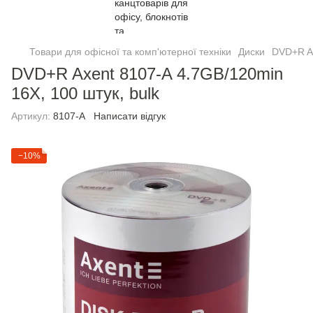
Товари для офісної та комп'ютерної техніки
Диски
DVD+R Ax
DVD+R Axent 8107-A 4.7GB/120min
16X, 100 штук, bulk
Артикул:
8107-A
Написати відгук
−10%