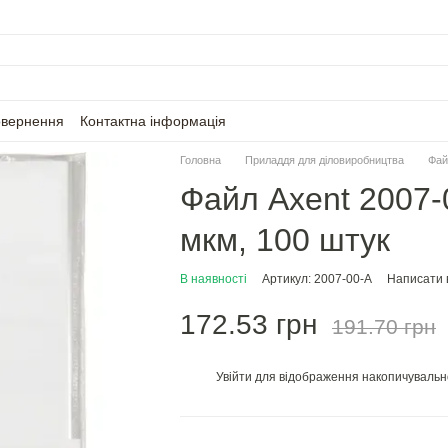
овернення
Контактна інформація
Головна
Приладдя для діловиробництва
Фай
Файл Axent 2007-
мкм, 100 штук
В наявності
Артикул: 2007-00-A
Написати в
172.53 грн
191.70 грн
Увійти
для відображення накопичувальн
%