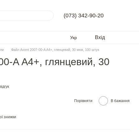
(073) 342-90-20
Вхід
Укр
ли
Файл Axent 2007-00-A А4+, глянцевий, 30 мкм, 100 штук
00-A А4+, глянцевий, 30
ідгук
Порівняти
В бажання
ої знижки