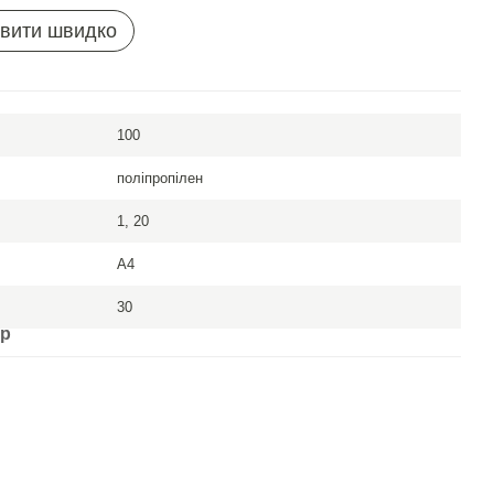
вити швидко
100
поліпропілен
1, 20
A4
30
ар