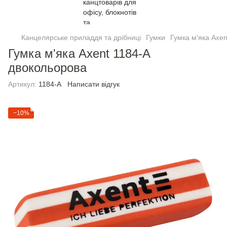
Канцелярське приладдя та дрібниці
Гумки
Гумка м'яка Axe
Гумка м'яка Axent 1184-A
двокольорова
Артикул:
1184-A
Написати відгук
−10%