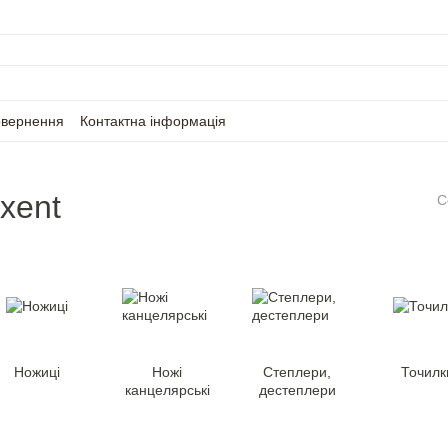
овернення
Контактна інформація
xent
С
Ножиці
Ножі
Степлери,
Точилк
канцелярські
дестеплери