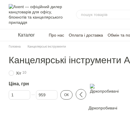
Перейти до основного контенту
Каталог
Про нас
Оплата і доставка
Обмін та п
Головна
Канцелярські інструменти
Канцелярські інструменти A
10
Хіт
Ціна, грн
Від Ціна, грн
До Ціна, грн
ОК
Діркопробивачі