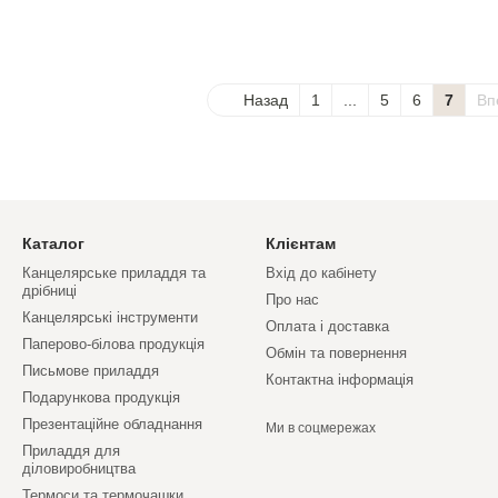
Назад
1
...
5
6
7
Вп
Каталог
Клієнтам
Канцелярське приладдя та
Вхід до кабінету
дрібниці
Про нас
Канцелярські інструменти
Оплата і доставка
Паперово-білова продукція
Обмін та повернення
Письмове приладдя
Контактна інформація
Подарункова продукція
Презентаційне обладнання
Ми в соцмережах
Приладдя для
діловиробництва
Термоси та термочашки