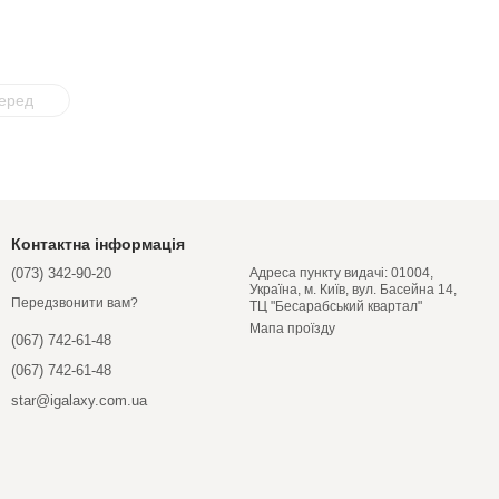
еред
Контактна інформація
(073) 342-90-20
Адреса пункту видачі: 01004,
Україна, м. Київ, вул. Басейна 14,
Передзвонити вам?
ТЦ "Бесарабський квартал"
Мапа проїзду
(067) 742-61-48
(067) 742-61-48
star@igalaxy.com.ua