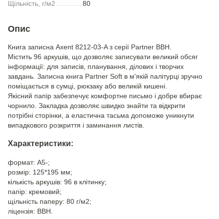
Щільність, г/м2
80
Опис
Книга записна Axent 8212-03-A з серії Partner BBH.
Містить 96 аркушів, що дозволяє записувати великий обсяг
інформації: для записів, планування, ділових і творчих
завдань. Записна книга Partner Soft в м'якій палітурці зручно
поміщається в сумці, рюкзаку або великій кишені.
Якісний папір забезпечує комфортне письмо і добре вбирає
чорнило. Закладка дозволяє швидко знайти та відкрити
потрібні сторінки, а еластична тасьма допоможе уникнути
випадкового розкриття і заминання листів.
Характеристики:
формат: A5-;
розмір: 125*195 мм;
кількість аркушів: 96 в клітинку;
папір: кремовий;
щільність паперу: 80 г/м2;
ліцензія: BBH.