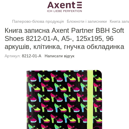
Паперово-білова продукція
Блокноти і записники
Книга зап
Книга записна Axent Partner BBH Soft
Shoes 8212-01-A, A5-, 125x195, 96
аркушів, клітинка, гнучка обкладинка
Артикул:
8212-01-A
Написати відгук