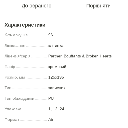
До обраного
Порівняти
Характеристики
К-ть аркушів
96
Лініювання
клітинка
Ліцензія/серія
Partner, Bouffants & Broken Hearts
Папір
кремовий
Розмір, мм
125x195
Тип
записник
Тип обкладинки
PU
Упаковка
1, 12, 24
Формат
A5-