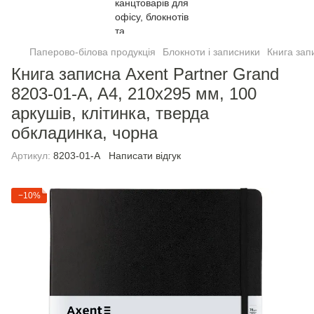
Паперово-білова продукція
Блокноти і записники
Книга зап
Книга записна Axent Partner Grand
8203-01-A, A4, 210x295 мм, 100
аркушів, клітинка, тверда
обкладинка, чорна
Артикул:
8203-01-A
Написати відгук
−10%