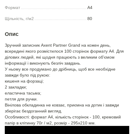
Формат
A4
Щільність, г/м2
80
Опис
Зручний записник Axent Partner Grand на кожен день,
всередині якого розмістилося 100 сторінок формату А4. Для
ділових людей, які щодня працюють з великим об'ємом
інформації і виконують безліч завдань.
У ньому все продумано до дрібниць, щоб все необхідне
завжди було під рукою:
кишеня на форзаці;
2 закладки;
еластична тасьма;
петля для ручки.
Вінілова обкладинка не ковзає, приємна на дотик і завжди
зберігає бездоганний вигляд.
Особливості: формат А4, кількість сторінок - 100, кремовий
папір в клітинку 70г / м2, розмір - 295х210 мм.