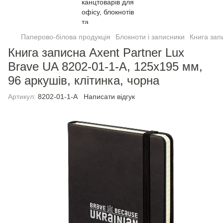
Паперово-білова продукція
Блокноти і записники
Книга зап
Книга записна Axent Partner Lux
Brave UA 8202-01-1-A, 125х195 мм,
96 аркушів, клітинка, чорна
Артикул:
8202-01-1-A
Написати відгук