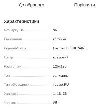
До обраного
Порівняти
Характеристики
К-ть аркушів
96
Лініювання
клітинка
Ліцензія/серія
Partner, BE UKRAINE
Папір
кремовий
Розмір, мм
125x195
Тип
записник
Тип обкладинки
термо-PU
Упаковка
1, 18, 36
Формат
A5-