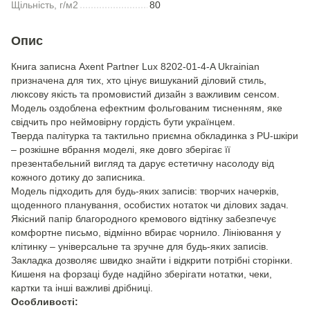
Щільність, г/м2
80
Опис
Книга записна Axent Partner Lux 8202-01-4-A Ukrainian
призначена для тих, хто цінує вишуканий діловий стиль,
люксову якість та промовистий дизайн з важливим сенсом.
Модель оздоблена ефектним фольгованим тисненням, яке
свідчить про неймовірну гордість бути українцем.
Тверда палітурка та тактильно приємна обкладинка з PU-шкіри
– розкішне вбрання моделі, яке довго зберігає її
презентабельний вигляд та дарує естетичну насолоду від
кожного дотику до записника.
Модель підходить для будь-яких записів: творчих начерків,
щоденного планування, особистих нотаток чи ділових задач.
Якісний папір благородного кремового відтінку забезпечує
комфортне письмо, відмінно вбирає чорнило. Лініювання у
клітинку – універсальне та зручне для будь-яких записів.
Закладка дозволяє швидко знайти і відкрити потрібні сторінки.
Кишеня на форзаці буде надійно зберігати нотатки, чеки,
картки та інші важливі дрібниці.
Особливості: