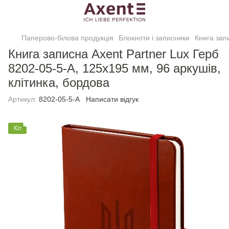
Паперово-білова продукція
Блокноти і записники
Книга зап
Книга записна Axent Partner Lux Герб
8202-05-5-A, 125x195 мм, 96 аркушів,
клітинка, бордова
Артикул:
8202-05-5-A
Написати відгук
Хіт