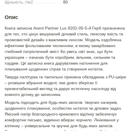
Щільність, г/м2
80
Опис
Книга записна Axent Partner Lux 8202-05-5-A Герб призначена
для тих, хто цінує вишуканий діловий стиль, люксову якість та
промовистий дизайн з важливим сенсом. Модель оздоблена
ефектним фольгованим тисненням, в якому закарбовано
глибокий патріотичний зміст. Бо увесь світ знає, що бути
українцем – означає бути хоробрим, вільним, сильним та
гордим. Ця записна книга даруватиме натхнення для
планування щоденних справ та створення нотаток.
Тверда палітурка та тактильно приємна обкладинка з PU-шкіри
– розкішне вбрання моделі, яке довго зберігає її
презентабельний вигляд та дарує естетичну насолоду від
кожного дотику до записника.
Модель підходить для будь-яких записів: творчих начерків,
щоденного планування, особистих нотаток чи ділових задач.
Якісний папір благородного кремового відтінку забезпечує
комфортне письмо, відмінно вбирає чорнило. Лініювання у
клітинку – універсальне та зручне для будь-яких записів.