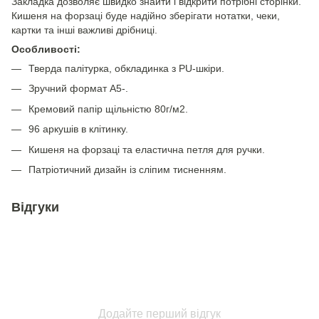
Закладка дозволяє швидко знайти і відкрити потрібні сторінки.
Кишеня на форзаці буде надійно зберігати нотатки, чеки,
картки та інші важливі дрібниці.
Особливості:
Тверда палітурка, обкладинка з PU-шкіри.
Зручний формат А5-.
Кремовий папір щільністю 80г/м2.
96 аркушів в клітинку.
Кишеня на форзаці та еластична петля для ручки.
Патріотичний дизайн із сліпим тисненням.
Відгуки
Додайте перший відгук