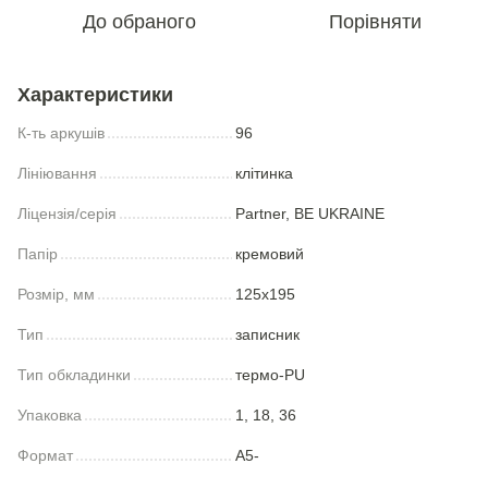
До обраного
Порівняти
Характеристики
К-ть аркушів
96
Лініювання
клітинка
Ліцензія/серія
Partner, BE UKRAINE
Папір
кремовий
Розмір, мм
125x195
Тип
записник
Тип обкладинки
термо-PU
Упаковка
1, 18, 36
Формат
A5-