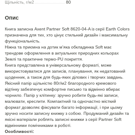
Щільність, г/м2
80
Опис
Книга записна Axent Partner Soft 8620-04-A із серії Earth Colors
призначена для тих, хто цінує стильний дизайн і максимальну
функціональність.
Ніжна та приємна на дотик м'яка обкладинка Soft має
трендове оформлення в актуальних природних кольорах
Землі та практичне термо-PU покриття.
Книга представлена в універсальному форматі, може
використовуватися для записів, планування, як недатований
щоденник, а також для будь-яких ділових і творчих завдань.
Якісний папір щільністю 80г/м2 благородного кремового
відтінку забезпечує комфортне письмо та відмінно вбирає
чорнило. Папір у клітинку: зручно робити будь-які записи,
малювати, креслити. Компактний та одночастно місткий
формат дозволяє фіксувати багато інформації, і при цьому
зручно носити записну книжку з собою. Продуманий дизайн та
якісні матеріали роблять записні книжки з серії Partner Soft
відмінними помічниками в роботі.
Особливості: