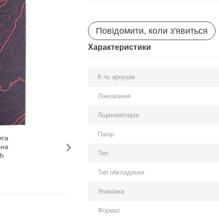
Повідомити, коли з'явиться
Характеристики
К-ть аркушів
Лініювання
Ліцензія/серія
Папір
Тип
Тип обкладинки
Упаковка
Формат