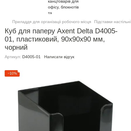
Приладдя для організаціі робочого місця
Підставки настільні
Куб для паперу Axent Delta D4005-
01, пластиковий, 90х90х90 мм,
чорний
Артикул:
D4005-01
Написати відгук
−10%