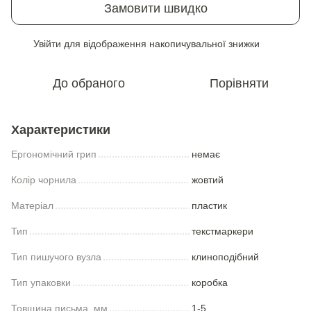
Замовити швидко
Увійти
для відображення накопичувальної знижки
%
До обраного
Порівняти
Характеристики
Ергономічний грип
немає
Колір чорнила
жовтий
Матеріал
пластик
Тип
текстмаркери
Тип пишучого вузла
клиноподібний
Тип упаковки
коробка
Товщина письма, мм
1-5