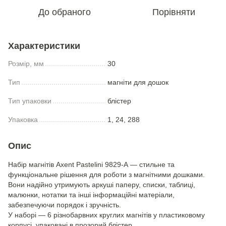
До обраного
Порівняти
Характеристики
Розмір, мм
30
Тип
магніти для дошок
Тип упаковки
блістер
Упаковка
1, 24, 288
Опис
Набір магнітів Axent Pastelini 9829-А — стильне та
функціональне рішення для роботи з магнітними дошками.
Вони надійно утримують аркуші паперу, списки, таблиці,
малюнки, нотатки та інші інформаційні матеріали,
забезпечуючи порядок і зручність.
У наборі — 6 різнобарвних круглих магнітів у пластиковому
корпусі, упаковані в прозорий блістер.