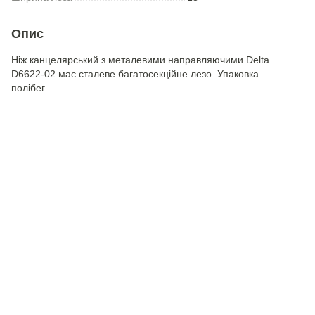
Опис
Ніж канцелярський з металевими направляючими Delta
D6622-02 має сталеве багатосекційне лезо. Упаковка –
полібег.