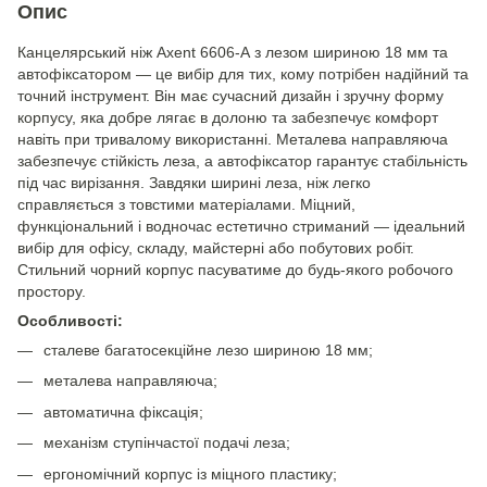
Опис
Канцелярський ніж Axent 6606-А з лезом шириною 18 мм та
автофіксатором — це вибір для тих, кому потрібен надійний та
точний інструмент. Він має сучасний дизайн і зручну форму
корпусу, яка добре лягає в долоню та забезпечує комфорт
навіть при тривалому використанні. Металева направляюча
забезпечує стійкість леза, а автофіксатор гарантує стабільність
під час вирізання. Завдяки ширині леза, ніж легко
справляється з товстими матеріалами. Міцний,
функціональний і водночас естетично стриманий — ідеальний
вибір для офісу, складу, майстерні або побутових робіт.
Стильний чорний корпус пасуватиме до будь-якого робочого
простору.
Особливості:
сталеве багатосекційне лезо шириною 18 мм;
металева направляюча;
автоматична фіксація;
механізм ступінчастої подачі леза;
ергономічний корпус із міцного пластику;