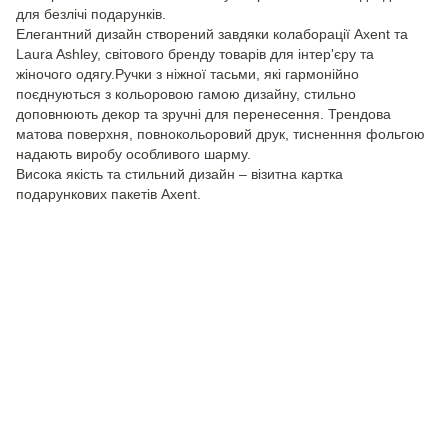
для безлічі подарунків.
Елегантний дизайн створений завдяки колаборації Axent та
Laura Ashley, світового бренду товарів для інтер'єру та
жіночого одягу.Ручки з ніжної тасьми, які гармонійно
поєднуються з кольоровою гамою дизайну, стильно
доповнюють декор та зручні для перенесення. Трендова
матова поверхня, повнокольоровий друк, тисненння фольгою
надають виробу особливого шарму.
Висока якість та стильний дизайн – візитна картка
подарункових пакетів Axent.