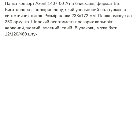
Папка-конверт Axent 1407-00-A на блискавці, формат B5.
Виготовлена з поліпропілену, який ущільнений палітуркою з
синтетичних ниток. Розмір папки 238x172 мм. Папка вміщує до
250 аркушів. Широкий асортимент прозорих кольорів:
червоний, жовтий, зелений, синій. В упаковці може бути
12/120/480 штук.