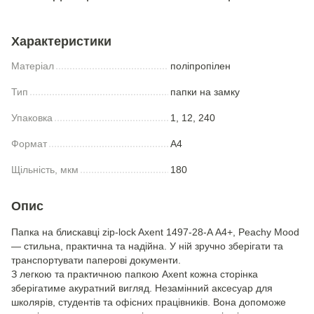
Характеристики
Матеріал
поліпропілен
Тип
папки на замку
Упаковка
1, 12, 240
Формат
A4
Щільність, мкм
180
Опис
Папка на блискавці zip-lock Axent 1497-28-A А4+, Peachy Mood
— стильна, практична та надійна. У ній зручно зберігати та
транспортувати паперові документи.
З легкою та практичною папкою Axent кожна сторінка
зберігатиме акуратний вигляд. Незамінний аксесуар для
школярів, студентів та офісних працівників. Вона допоможе