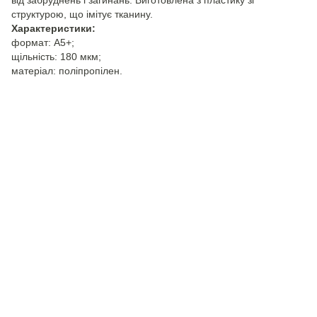
від забруднень і загинань. Виготовлена з пластику зі
структурою, що імітує тканину.
Характеристики:
формат: А5+;
щільність: 180 мкм;
матеріал: поліпропілен.