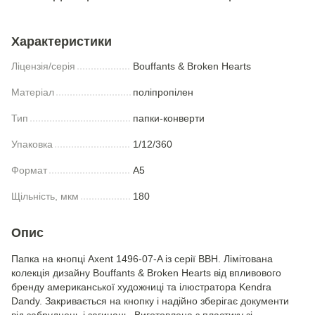
Характеристики
Ліцензія/серія
Bouffants & Broken Hearts
Матеріал
поліпропілен
Тип
папки-конверти
Упаковка
1/12/360
Формат
A5
Щільність, мкм
180
Опис
Папка на кнопці Axent 1496-07-A із серії BBH. Лімітована
колекція дизайну Bouffants & Broken Hearts від впливового
бренду американської художниці та ілюстратора Kendra
Dandy. Закривається на кнопку і надійно зберігає документи