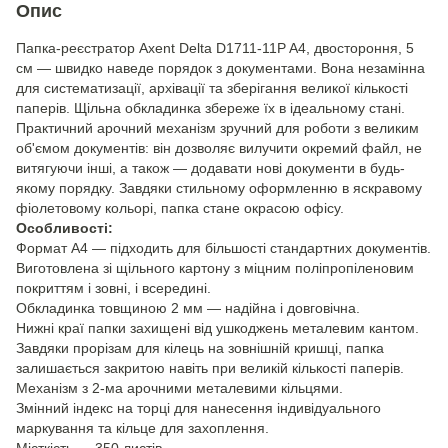
Опис
Папка-реєстратор Axent Delta D1711-11P A4, двостороння, 5
см — швидко наведе порядок з документами. Вона незамінна
для систематизації, архівації та зберігання великої кількості
паперів. Щільна обкладинка збереже їх в ідеальному стані.
Практичний арочний механізм зручний для роботи з великим
об'ємом документів: він дозволяє вилучити окремий файл, не
витягуючи інші, а також — додавати нові документи в будь-
якому порядку. Завдяки стильному оформленню в яскравому
фіолетовому кольорі, папка стане окрасою офісу.
Особливості:
Формат А4 — підходить для більшості стандартних документів.
Виготовлена зі щільного картону з міцним поліпропіленовим
покриттям і зовні, і всередині.
Обкладинка товщиною 2 мм — надійна і довговічна.
Нижні краї папки захищені від ушкоджень металевим кантом.
Завдяки прорізам для кілець на зовнішній кришці, папка
залишається закритою навіть при великій кількості паперів.
Механізм з 2-ма арочними металевими кільцями.
Змінний індекс на торці для нанесення індивідуального
маркування та кільце для захоплення.