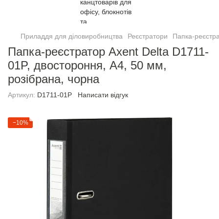
Приладдя для діловиробництва
Реєстратори
Папка-реєстра
Папка-реєстратор Axent Delta D1711-
01P, двостороння, A4, 50 мм,
розібрана, чорна
Артикул:
D1711-01P
Написати відгук
−10%