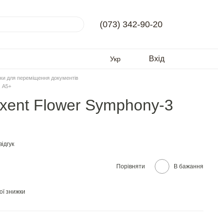
(073) 342-90-20
Вхід
Укр
ки для переміщення документів
, А5+
Axent Flower Symphony-3
ідгук
Порівняти
В бажання
ої знижки