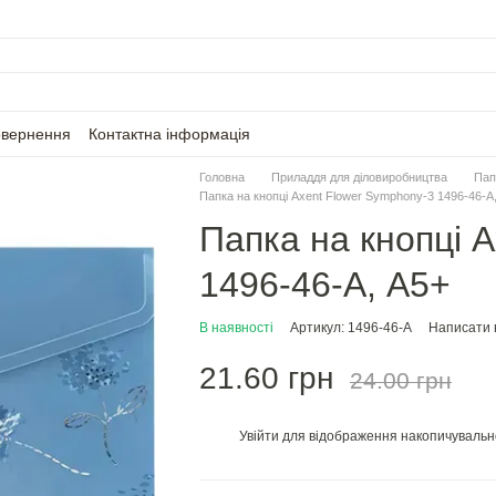
овернення
Контактна інформація
Головна
Приладдя для діловиробництва
Пап
Папка на кнопці Axent Flower Symphony-3 1496-46-A
Папка на кнопці 
1496-46-A, А5+
В наявності
Артикул: 1496-46-A
Написати в
21.60 грн
24.00 грн
Увійти
для відображення накопичувальн
%