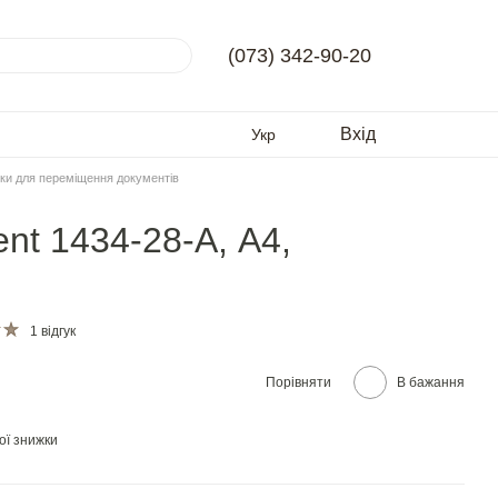
(073) 342-90-20
Вхід
Укр
ки для переміщення документів
nt 1434-28-A, А4,
1 відгук
Порівняти
В бажання
ої знижки