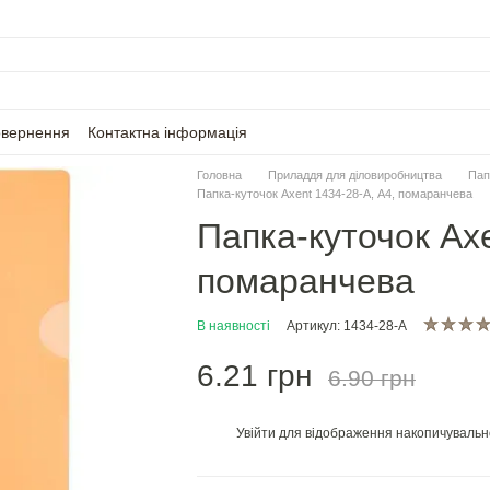
овернення
Контактна інформація
Головна
Приладдя для діловиробництва
Пап
Папка-куточок Axent 1434-28-A, А4, помаранчева
Папка-куточок Axe
помаранчева
В наявності
Артикул: 1434-28-A
6.21 грн
6.90 грн
Увійти
для відображення накопичувальн
%