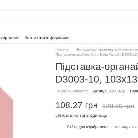
овернення
Контактна інформація
Головна
Приладдя для організаціі робочого місц
Підставка-органайзер Axent Delta Pastelini D3003-10,
Підставка-органай
D3003-10, 103x135
Немає в наявності
Артикул: D3003-10
Напи
108.27 грн
120.30 грн
Оптові ціни від 2 одиниць
Увійти
для відображення накопичувальн
%