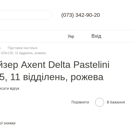
(073) 342-90-20
Вхід
Укр
я
Підставки настільні
 103x135, 11 відділень, рожева
зер Axent Delta Pastelini
, 11 відділень, рожева
сати відгук
Порівняти
В бажання
ої знижки