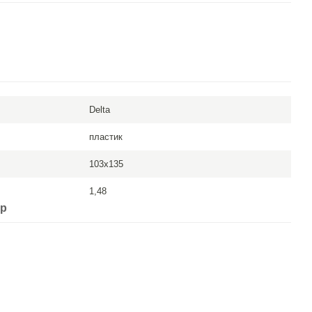
Delta
пластик
103x135
1,48
ар