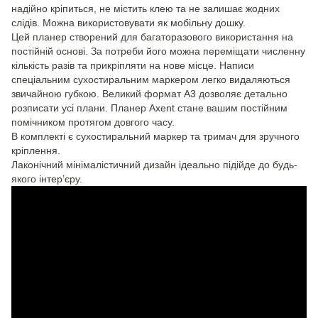
надійно кріпиться, не містить клею та не залишає жодних
слідів. Можна використовувати як мобільну дошку.
Цей планер створений для багаторазового використання на
постійній основі. За потреби його можна переміщати численну
кількість разів та прикріпляти на нове місце. Написи
спеціальним сухостиральним маркером легко видаляються
звичайною губкою. Великий формат А3 дозволяє детально
розписати усі плани. Планер Axent стане вашим постійним
помічником протягом довгого часу.
В комплекті є сухостиральний маркер та тримач для зручного
кріплення.
Лаконічний мінімалістичний дизайн ідеально підійде до будь-
якого інтер’єру.