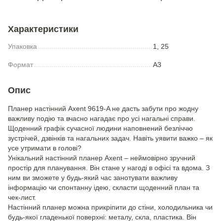
Характеристики
Упаковка
1, 25
Формат
A3
Опис
Планер настінний Axent 9619-A не дасть забути про жодну
важливу подію та вчасно нагадає про усі нагальні справи.
Щоденний графік сучасної людини наповнений безліччю
зустрічей, дзвінків та нагальних задач. Навіть уявити важко – як
усе утримати в голові?
Унікальний настінний планер Axent – неймовірно зручний
простір для планування. Він стане у нагоді в офісі та вдома. З
ним ви зможете у будь-який час занотувати важливу
інформацію чи спонтанну ідею, скласти щоденний план та
чек-лист.
Настінний планер можна прикріпити до стіни, холодильника чи
будь-якої гладенької поверхні: металу, скла, пластика. Він