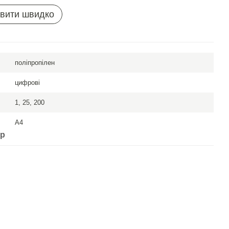
вити швидко
поліпропілен
цифрові
1, 25, 200
A4
ар