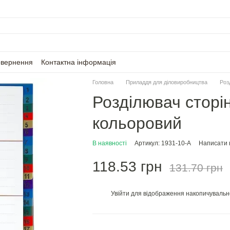
овернення
Контактна інформація
Головна
Приладдя для діловиробництва
Роз
Розділювач сторін
кольоровий
В наявності
Артикул: 1931-10-A
Написати в
118.53 грн
131.70 грн
Увійти
для відображення накопичувальн
%