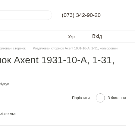
(073) 342-90-20
Вхід
Укр
ділювачі сторінок
Розділювач сторінок Axent 1931-10-A, 1-31, кольоровий
ок Axent 1931-10-A, 1-31,
ідгук
Порівняти
В бажання
ої знижки