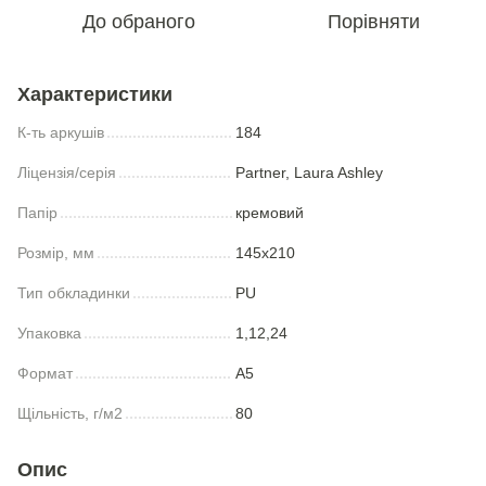
До обраного
Порівняти
Характеристики
К-ть аркушів
184
Ліцензія/серія
Partner, Laura Ashley
Папір
кремовий
Розмір, мм
145x210
Тип обкладинки
PU
Упаковка
1,12,24
Формат
А5
Щільність, г/м2
80
Опис