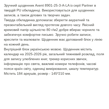
Зручний щоденник Axent 8901-25-3-A-LA із серії Partner в
твердій PU обкладинці. Використовується для щоденних
записів, а також ділових та творчих задач.
Тверда обкладинка допомагає зберегти акуратний та
презентабельний вигляд протягом довгого часу. Якісний
кремовий папір щільністю 80 г/м2 добре вбирає чорнило та
забезпечує комфортне письмо. Зручно робити записи,
креслити та малювати. Щоденник має датований блок у лінію
на кожний день.
Внутрішній блок українською мовою. Щоденник містить
календар на 2025-2026 рік, загальний тижневий розклад, поля
для запису улюблених книг, трекер корисних звичок,
інформацію про свята, важливі номери телефонів, часові
пояси країн світу, одиниці вимірювання, шкалу температур.
Містить 184 аркушів, розмір - 145*210 мм.