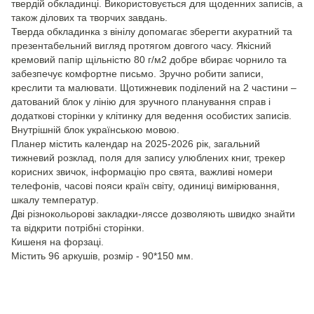
твердій обкладинці. Використовується для щоденних записів, а
також ділових та творчих завдань.
Тверда обкладинка з вінілу допомагає зберегти акуратний та
презентабельний вигляд протягом довгого часу. Якісний
кремовий папір щільністю 80 г/м2 добре вбирає чорнило та
забезпечує комфортне письмо. Зручно робити записи,
креслити та малювати. Щотижневик поділений на 2 частини –
датований блок у лінію для зручного планування справ і
додаткові сторінки у клітинку для ведення особистих записів.
Внутрішній блок українською мовою.
Планер містить календар на 2025-2026 рік, загальний
тижневий розклад, поля для запису улюблених книг, трекер
корисних звичок, інформацію про свята, важливі номери
телефонів, часові пояси країн світу, одиниці вимірювання,
шкалу температур.
Дві різнокольорові закладки-ляссе дозволяють швидко знайти
та відкрити потрібні сторінки.
Кишеня на форзаці.
Містить 96 аркушів, розмір - 90*150 мм.