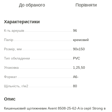
До обраного
Порівняти
Характеристики
К-ть аркушів
96
Папір
кремовий
Розмір, мм
90x150
Тип обкладинки
PVC
Упаковка
1,25,50
Формат
А6-
Щільність, г/м2
80
Опис
Кишеньковий щотижневик Axent 8508-25-62-A із серії Strong в