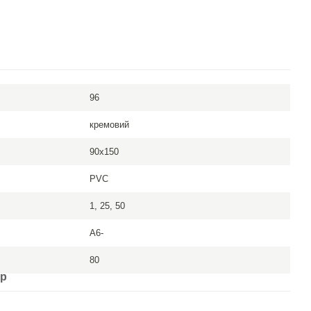
96
кремовий
90x150
PVC
1, 25, 50
А6-
80
ар