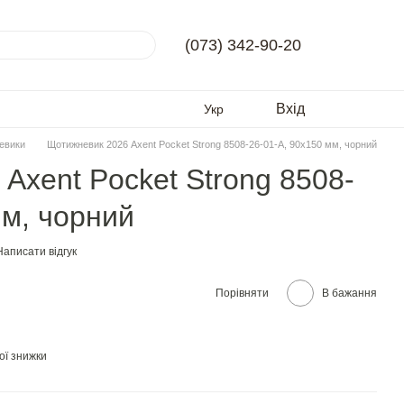
(073) 342-90-20
Вхід
Укр
евики
Щотижневик 2026 Axent Pocket Strong 8508-26-01-A, 90x150 мм, чорний
Axent Pocket Strong 8508-
мм, чорний
Написати відгук
Порівняти
В бажання
ої знижки