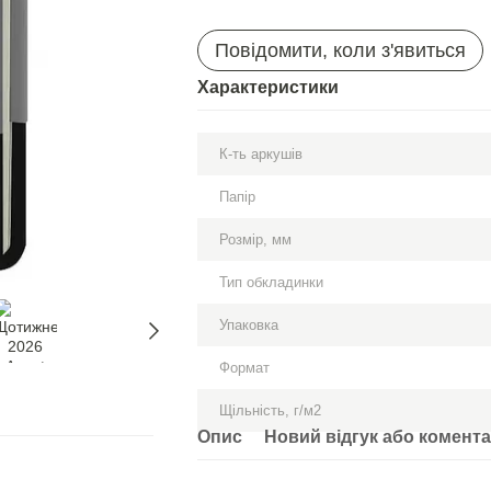
Повідомити, коли з'явиться
Характеристики
К-ть аркушів
Папір
Розмір, мм
Тип обкладинки
Упаковка
Формат
Щільність, г/м2
Опис
Новий відгук або комент