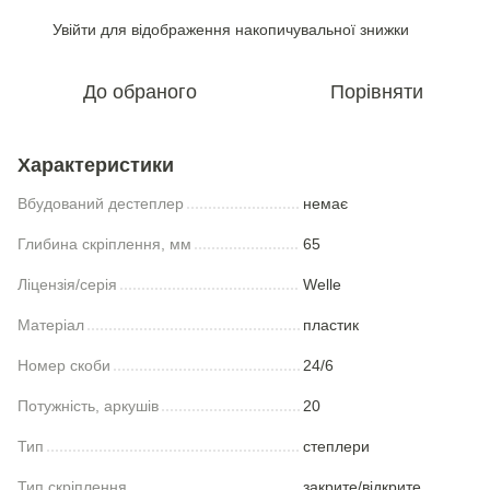
Увійти
для відображення накопичувальної знижки
%
До обраного
Порівняти
Характеристики
Вбудований дестеплер
немає
Глибина скріплення, мм
65
Ліцензія/серія
Welle
Матеріал
пластик
Номер скоби
24/6
Потужність, аркушів
20
Тип
степлери
Тип скріплення
закрите/відкрите