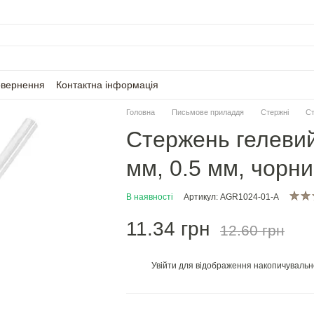
овернення
Контактна інформація
Головна
Письмове приладдя
Стержні
Ст
Стержень гелевий
мм, 0.5 мм, чорн
В наявності
Артикул: AGR1024-01-A
11.34 грн
12.60 грн
Увійти
для відображення накопичувальн
%