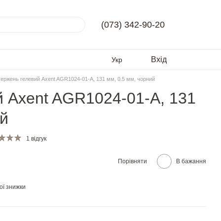
(073) 342-90-20
Вхід
Укр
ержень гелевий Axent AGR1024-01-A, 131 мм, 0.5 мм, чорний
 Axent AGR1024-01-A, 131
ий
1 відгук
Порівняти
В бажання
ої знижки