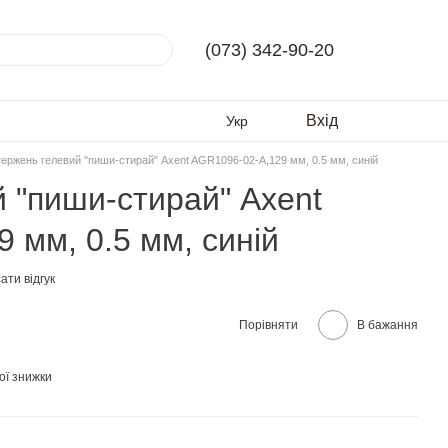
(073) 342-90-20
Вхід
Укр
ержень гелевий "пиши-стирай" Axent AGR1096-02-A,129 мм, 0.5 мм, синій
 "пиши-стирай" Axent
 мм, 0.5 мм, синій
ати відгук
Порівняти
В бажання
ої знижки