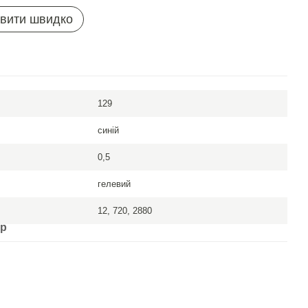
вити швидко
129
синій
0,5
гелевий
12, 720, 2880
ар