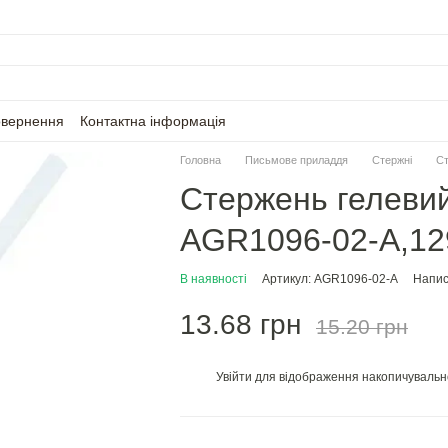
овернення
Контактна інформація
Головна
Письмове приладдя
Стержні
Ст
Стержень гелевий
AGR1096-02-A,129
В наявності
Артикул: AGR1096-02-A
Напис
13.68 грн
15.20 грн
Увійти
для відображення накопичувальн
%