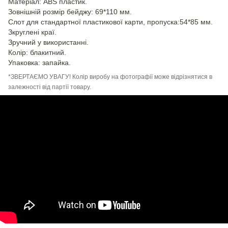
Матеріал: ABS пластик.
Зовнішній розмір бейджу: 69*110 мм.
Слот для стандартної пластикової карти, пропуска:54*85 мм.
Зкруглені краї.
Зручний у використанні.
Колір: блакитний.
Упаковка: запайка.
*ЗВЕРТАЄМО УВАГУ! Колір виробу на фотографії може відрізнятися в
залежності від партії товару.