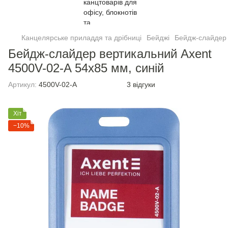
Канцелярське приладдя та дрібниці
Бейджі
Бейдж-слайдер 
Бейдж-слайдер вертикальний Axent
4500V-02-A 54x85 мм, синій
Артикул:
4500V-02-A
3 відгуки
Хіт
−10%