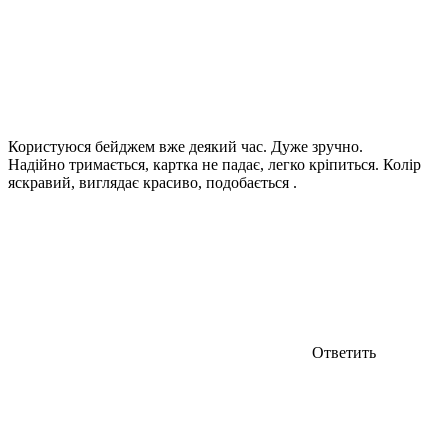
Користуюся бейджем вже деякий час. Дуже зручно.
Надійно тримається, картка не падає, легко кріпиться. Колір
яскравий, виглядає красиво, подобається .
Ответить