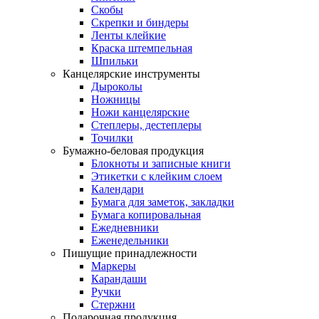
Скобы
Скрепки и биндеры
Ленты клейкие
Краска штемпельная
Шпильки
Канцелярские инструменты
Дыроколы
Ножницы
Ножи канцелярские
Степлеры, дестеплеры
Точилки
Бумажно-беловая продукция
Блокноты и записные книги
Этикетки с клейким слоем
Календари
Бумага для заметок, закладки
Бумага копировальная
Ежедневники
Еженедельники
Пишущие принадлежности
Маркеры
Карандаши
Ручки
Стержни
Подарочная продукция